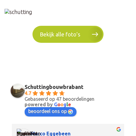
Bekijk alle foto’s
Schuttingbouwbrabant
4.7
Gebaseerd op 47 beoordelingen
powered by
G
o
o
g
l
e
beoordeel ons op
Marco Eggebeen