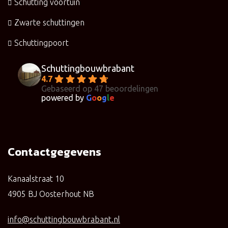
Schutting voortuin
Zwarte schuttingen
Schuttingpoort
Schuttingbouwbrabant
4.7
Gebaseerd op 47 beoordelingen
powered by
G
o
o
g
l
e
Contactgegevens
Kanaalstraat 10
4905 BJ Oosterhout NB
info@schuttingbouwbrabant.nl