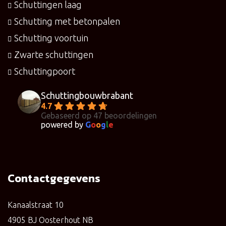
Schuttingen laag
Schutting met betonpalen
Schutting voortuin
Zwarte schuttingen
Schuttingpoort
Schuttingbouwbrabant
4.7
Gebaseerd op 47 beoordelingen
powered by
G
o
o
g
l
e
Contactgegevens
Kanaalstraat 10
4905 BJ Oosterhout NB