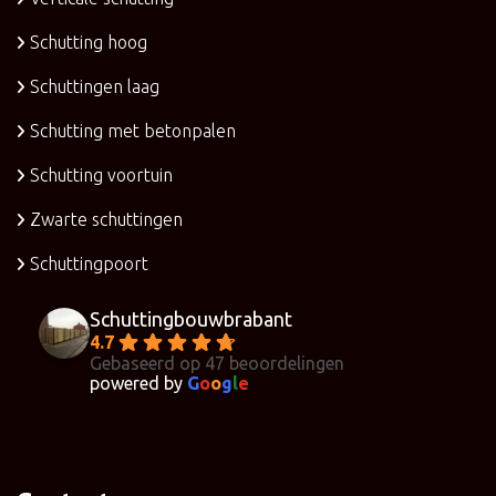
Schutting hoog
Schuttingen laag
Schutting met betonpalen
Schutting voortuin
Zwarte schuttingen
Schuttingpoort
Schuttingbouwbrabant
4.7
Gebaseerd op 47 beoordelingen
powered by
G
o
o
g
l
e