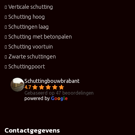
Verticale schutting
Schutting hoog
Schuttingen laag
Schutting met betonpalen
Schutting voortuin
Zwarte schuttingen
Schuttingpoort
Schuttingbouwbrabant
4.7
Gebaseerd op 47 beoordelingen
powered by
G
o
o
g
l
e
Contactgegevens